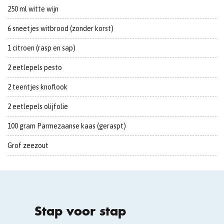
250 ml witte wijn
6 sneetjes witbrood (zonder korst)
1 citroen (rasp en sap)
2 eetlepels pesto
2 teentjes knoflook
2 eetlepels olijfolie
100 gram Parmezaanse kaas (geraspt)
Grof zeezout
Stap voor stap