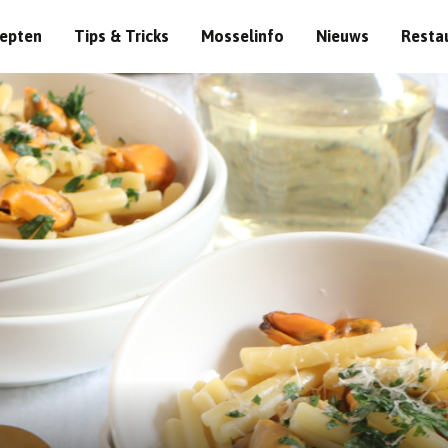
epten
Tips & Tricks
Mosselinfo
Nieuws
Resta