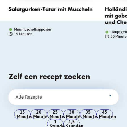
Salatgurken-Tatar mit Muscheln
Holländi
mit geb
und Che
Miesmuschelhäppchen
Hauptgeri
15 Minuten
30 Minute
Zelf een recept zoeken
Alle Rezepte
15
20
25
30
35
45
Minuten
Minuten
Minuten
Minuten
Minuten
Minuten
1
1,5
Stunden
Stunden