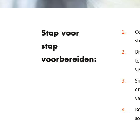
Stap voor
Co
st
stap
Br
voorbereiden:
to
vi
Sm
er
va
Ro
so