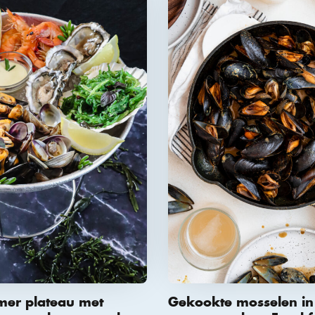
 mer plateau met
Gekookte mosselen in