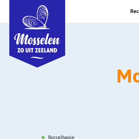
Rec
Mo
Borrelhapje