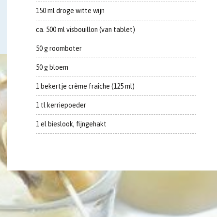
150 ml droge witte wijn
ca. 500 ml visbouillon (van tablet)
50 g roomboter
50 g bloem
1 bekertje crème fraîche (125 ml)
1 tl kerriepoeder
1 el bieslook, fijngehakt